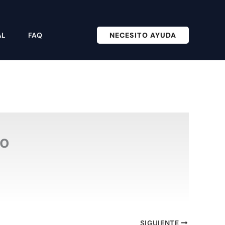
VOLVER A FEPFI.ES >>
NECESITO AYUDA
AL
FAQ
to
SIGUIENTE