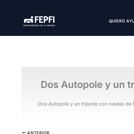
Ir
al
contenido
QUIERO AY
Dos Autopole y un tr
Dos Autopole y un trípode con ruedas de 
ANTERIOR