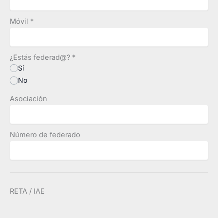
Móvil
*
¿Estás federad@?
*
Sí
No
Asociación
Número de federado
RETA / IAE