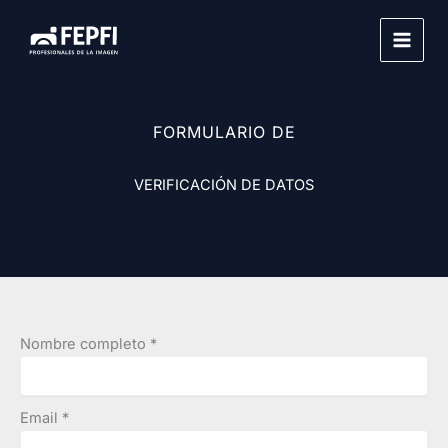
Ir
al
MAI
contenido
MEN
FORMULARIO DE
VERIFICACIÓN DE DATOS
Nombre completo
*
Email
*