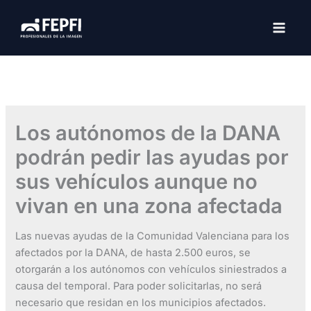
Ir
al
MAI
contenido
MEN
Los autónomos de la DANA
podrán pedir las ayudas por
sus vehículos aunque no
vivan en una zona afectada
Las nuevas ayudas de la Comunidad Valenciana para los
afectados por la DANA, de hasta 2.500 euros, se
otorgarán a los autónomos con vehículos siniestrados a
causa del temporal. Para poder solicitarlas, no será
necesario que residan en los municipios afectados.