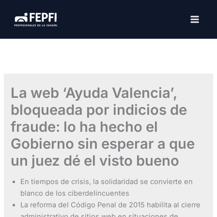
Ir
al
MAI
contenido
MEN
La web ‘Ayuda Valencia’,
bloqueada por indicios de
fraude: lo ha hecho el
Gobierno sin esperar a que
un juez dé el visto bueno
En tiempos de crisis, la solidaridad se convierte en
blanco de los ciberdelincuentes
La reforma del Código Penal de 2015 habilita al cierre
administrativo de sitios web en situaciones de