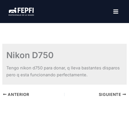
Ir
al
MAI
contenido
MEN
Nikon D750
Tengo nikon d750 para donar, q lleva bastantes disparos
pero q esta funcionando perfectamente.
ANTERIOR
SIGUIENTE